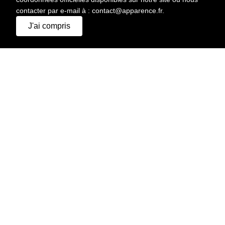
contacter par e-mail à : contact@apparence.fr.
J'ai compris
IMPRIMER
HAUTEUR
175 CM
CHEVEUX
CHÂTAIN
YEUX
MARRON CLAIR
POITRINE
80 CM
TAILLE
61 CM
HANCHES
88 CM
POINTURE
40