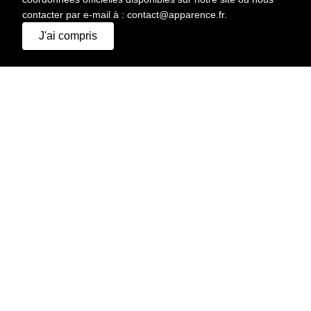
contacter par e-mail à : contact@apparence.fr.
J'ai compris
APPARENCE AGENCY.
© 2026 Tous droits réservés
MENU
A PROPOS
DEMANDER UN DEVIS