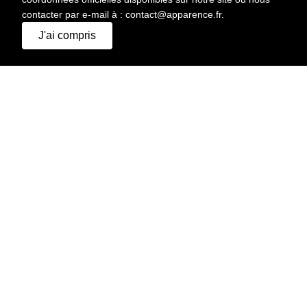
contacter par e-mail à : contact@apparence.fr.
J'ai compris
IMPRIMER
HAUTEUR
179 CM
CHEVEUX
NOIR
YEUX
MARRON CLAIR
POITRINE
100 CM
TAILLE
92 CM
HANCHES
100 CM
POINTURE
43