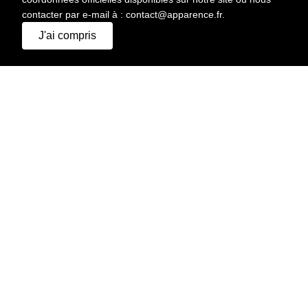
contacter par e-mail à : contact@apparence.fr.
J'ai compris
IMPRIMER
HAUTEUR
186 CM
CHEVEUX
CHÂTAIN
YEUX
BLEU
POITRINE
98 CM
TAILLE
83 CM
HANCHES
96 CM
POINTURE
46