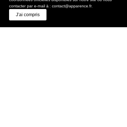
contacter par e-mail à : contact@apparence.fr.
J'ai compris
IMPRIMER
HAUTEUR
175 CM
CHEVEUX
BLOND
YEUX
VERT
POITRINE
85 CM
TAILLE
64 CM
HANCHES
92 CM
POINTURE
40