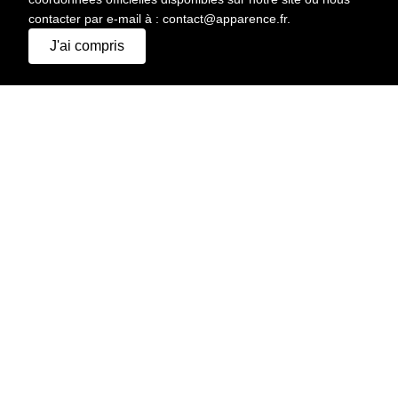
contacter par e-mail à : contact@apparence.fr.
J'ai compris
APPARENCE AGENCY.
© 2026 Tous droits réservés
MENU
A PROPOS
DEMANDER UN DEVIS