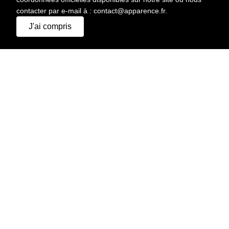
contacter par e-mail à : contact@apparence.fr.
J'ai compris
IMPRIMER
HAUTEUR
187 CM
CHEVEUX
CHÂTAIN
YEUX
MARRON
POITRINE
91 CM
TAILLE
67 CM
HANCHES
86 CM
POINTURE
43