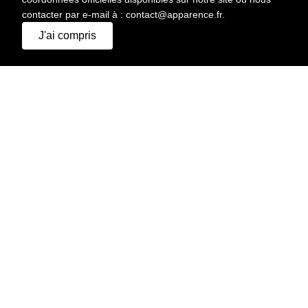
contacter par e-mail à : contact@apparence.fr.
J'ai compris
IMPRIMER
HAUTEUR
170 CM
CHEVEUX
CHÂTAIN
YEUX
MARRON CLAIR
POITRINE
90 CM
TAILLE
60 CM
HANCHES
90 CM
POINTURE
38