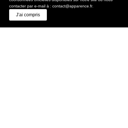
contacter par e-mail à : contact@apparence.fr.
J'ai compris
APPARENCE AGENCY.
© 2026 Tous droits réservés
MENU
A PROPOS
DEMANDER UN DEVIS