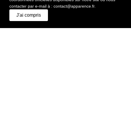
contacter par e-mail à : contact@apparence.fr.
J'ai compris
APPARENCE AGENCY.
© 2026 Tous droits réservés
MENU
A PROPOS
DEMANDER UN DEVIS