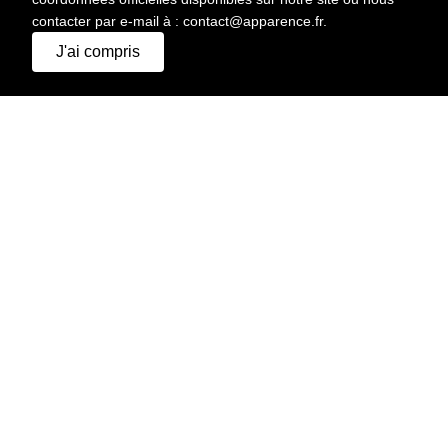
contacter par e-mail à : contact@apparence.fr.
J'ai compris
APPARENCE AGENCY.
© 2026 Tous droits réservés
MENU
A PROPOS
DEMANDER UN DEVIS