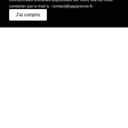
contacter par e-mail à : contact@apparence.fr.
J'ai compris
IMPRIMER
HAUTEUR
183 CM
CHEVEUX
CHÂTAIN FONCÉ
YEUX
BLEU CLAIR
POITRINE
99 CM
TAILLE
76 CM
HANCHES
96 CM
POINTURE
43